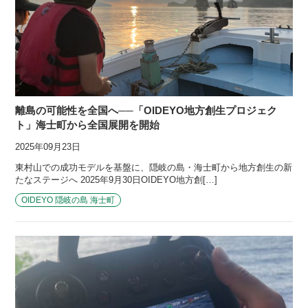
離島の可能性を全国へ──「OIDEYO地方創生プロジェク
ト」海士町から全国展開を開始
2025年09月23日
東村山での成功モデルを基盤に、隠岐の島・海士町から地方創生の新
たなステージへ 2025年9月30日OIDEYO地方創[…]
OIDEYO 隠岐の島 海士町