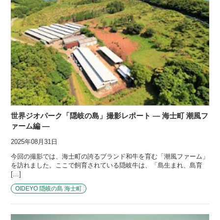
世界ジオパーク「隠岐の島」撮影レポート ― 海士町 潮風フ
ァーム編 ―
2025年08月31日
今回の撮影では、海士町の誇るブランド和牛を育む「潮風ファーム」
を訪れました。ここで飼育されている隠岐牛は、「島生まれ、島育
[…]
OIDEYO 隠岐の島 海士町