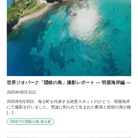
世界ジオパーク「隠岐の島」撮影レポート ― 明屋海岸編 ―
2025年08月31日
2025年8月30日、海士町を代表する絶景スポットのひとつ、明屋海岸
にて撮影を行いました。荒波に削られて生まれた断崖と紺碧の海が織
[…]
OIDEYO 隠岐の島 海士町