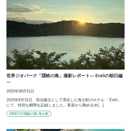
世界ジオパーク「隠岐の島」撮影レポート― Entôの朝日編
―
2025年08月31日
2025年8月31日、宿泊拠点として滞在した海士町のホテル 「Entô」
にて、特別な瞬間を記録しました。客室から眺める水[…]
OIDEYO 隠岐の島 海士町