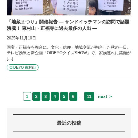
「地蔵まつり」開催報告 — サンドイッチマンの訪問で話題
沸騰！ 東村山・正福寺に過去最多の人出 —
2025年11月10日
国宝・正福寺を舞台に、文化・信仰・地域交流が融合した秋の一日。
テレビ効果と新企画「OIDEYOクイズSHOW」で、家族連れに笑顔が
[…]
OIDEYO 東村山
1
2
3
4
5
6
…
11
next ＞
最近の投稿