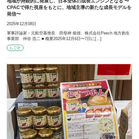
地域が持続的に発展し、日本全体の成長エンジンとなる 〜
CPACで得た視座をもとに、地域主導の新たな成長モデルを
発信〜
2025年12月08日
軍事評論家・元航空幕僚長 田母神 俊雄、株式会社Peech 地方創生
事業部 仲谷 浩二 ■ 概要2025年12月6日〜7日に[…]
しごと