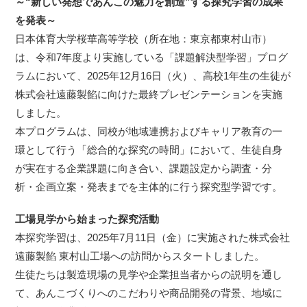
～“新しい発想であんこの魅力を創造”する探究学習の成果
を発表～
日本体育大学桜華高等学校（所在地：東京都東村山市）
は、令和7年度より実施している「課題解決型学習」プログ
ラムにおいて、2025年12月16日（火）、高校1年生の生徒が
株式会社遠藤製餡に向けた最終プレゼンテーションを実施
しました。
本プログラムは、同校が地域連携およびキャリア教育の一
環として行う「総合的な探究の時間」において、生徒自身
が実在する企業課題に向き合い、課題設定から調査・分
析・企画立案・発表までを主体的に行う探究型学習です。
工場見学から始まった探究活動
本探究学習は、2025年7月11日（金）に実施された株式会社
遠藤製餡 東村山工場への訪問からスタートしました。
生徒たちは製造現場の見学や企業担当者からの説明を通し
て、あんこづくりへのこだわりや商品開発の背景、地域に