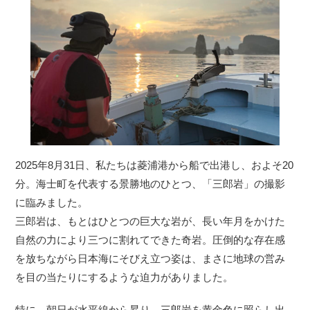
2025年8月31日、私たちは菱浦港から船で出港し、およそ20
分。海士町を代表する景勝地のひとつ、「三郎岩」の撮影
に臨みました。
三郎岩は、もとはひとつの巨大な岩が、長い年月をかけた
自然の力により三つに割れてできた奇岩。圧倒的な存在感
を放ちながら日本海にそびえ立つ姿は、まさに地球の営み
を目の当たりにするような迫力がありました。
特に、朝日が水平線から昇り、三郎岩を黄金色に照らし出