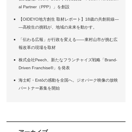
al Partner（PPP）」を創設
【OIDEYO地方創生 取材レポート】18歳の共創前線―
―高校生の挑戦が、地域の未来を動かす。
「伝わる広報」が行政を変える――東村山市が挑む広
報改革の現場を取材
株式会社Peech、新たなフランチャイズ戦略「Brand-
Driven Franchise®」を発表
海士町・Entôの感動を全国へ。ジオパーク映像の放映
パートナー募集を開始