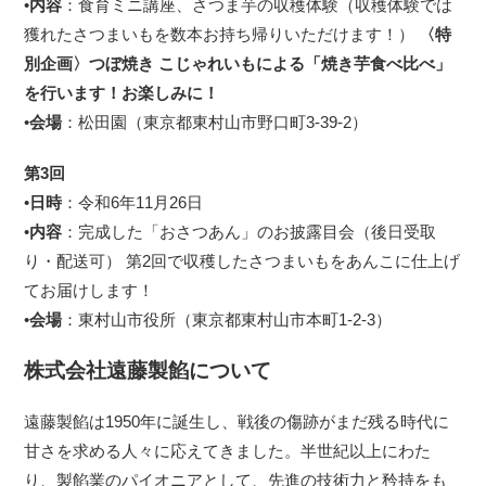
•
内容
：食育ミニ講座、さつま芋の収穫体験（収穫体験では
獲れたさつまいもを数本お持ち帰りいただけます！）
〈
特
別企画
〉
つぼ焼き こじゃれいもによる「焼き芋食べ比べ」
を行います！お楽しみに！
•
会場
：松田園（東京都東村山市野口町3-39-2）
第
3
回
•
日時
：令和6年11月26日
•
内容
：完成した「おさつあん」のお披露目会（後日受取
り・配送可） 第2回で収穫したさつまいもをあんこに仕上げ
てお届けします！
•
会場
：東村山市役所（東京都東村山市本町1-2-3）
株式会社遠藤製餡について
遠藤製餡は1950年に誕生し、戦後の傷跡がまだ残る時代に
甘さを求める人々に応えてきました。半世紀以上にわた
り、製餡業のパイオニアとして、先進の技術力と矜持をも