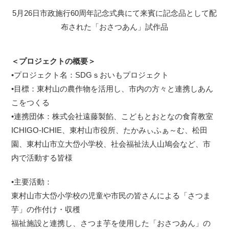
5月26日市政施行60周年記念式典にて来賓に記念品として配
布された「おさつあん」試作品
＜プロジェクトの概要＞
•プロジェクト名：SDGｓおいもプロジェクト
•目標：東村山の農作物を活用し、市内の方々と連携しあん
こをつくる
•連携団体：株式会社遠藤製餡、こどもとおとなの食育教室
ICHIGO-ICHIE、東村山市役所、たかみぃふぁ～む、松田
園、東村山市立大岱小学校、社会福祉法人山鳩会など、市
内で活動する皆様
•主要活動：
東村山市大岱小学校の児童や市民の皆さんによる「さつま
芋」の作付け・収穫
福祉施設と連携し、さつま芋を使用した「おさつあん」の