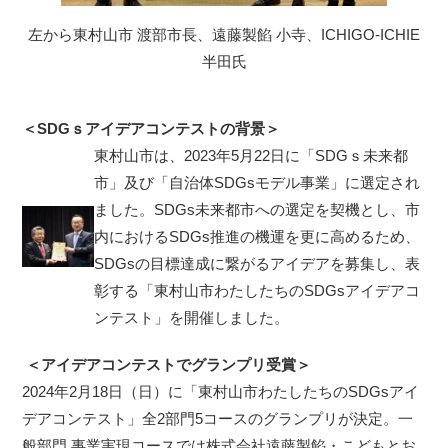
左から東村山市 渡部市長、遠藤製餡 小寺、ICHIGO-ICHIE
半田氏
＜SDGｓアイデアコンテストの背景＞
東村山市は、2023年5月22日に「SDGｓ未来都
市」及び「自治体SDGsモデル事業」に選定され
ました。SDGs未来都市への選定を契機とし、市
内におけるSDGs推進の機運を更に高めるため、
SDGsの目標達成に繋がるアイデアを募集し、表
彰する「東村山市わたしたちのSDGsアイデアコ
ンテスト」を開催しました。
＜アイデアコンテストでグランプリ受賞＞
2024年2月18日（日）に「東村山市わたしたちのSDGsアイ
デアコンテスト」全2部門5コースのグランプリが決定。一
般部門 事業実現コースでは株式会社遠藤製餡・こどもとお