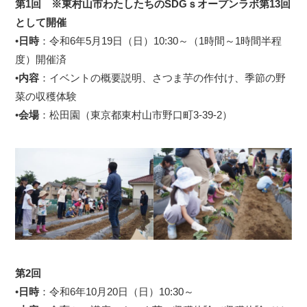
第
1
回
※
東村山市わたしたちの
SDG
ｓオープンラボ第
13
回
として開催
•
日時
：令和6年5月19日（日）10:30～（1時間～1時間半程
度）
開催済
•
内容
：イベントの概要説明、さつま芋の作付け、季節の野
菜の収穫体験
•
会場
：松田園（東京都東村山市野口町3-39-2）
第2回
•
日時
：令和6年10月20日（日）10:30～