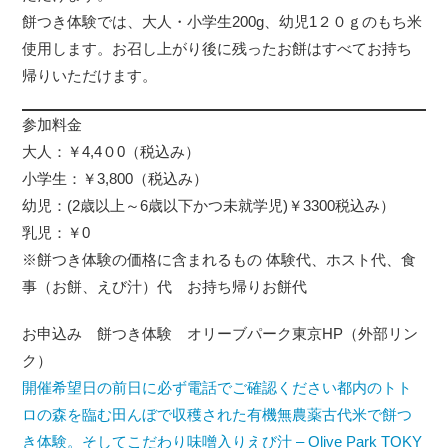
餅つき体験では、大人・小学生200g、幼児1２０ｇのもち米
使用します。お召し上がり後に残ったお餅はすべてお持ち
帰りいただけます。
参加料金
大人：￥4,4０0（税込み）
小学生：￥3,800（税込み）
幼児：(2歳以上～6歳以下かつ未就学児)￥3300税込み）
乳児：￥0
※餅つき体験の価格に含まれるもの 体験代、ホスト代、食
事（お餅、えび汁）代 お持ち帰りお餅代
お申込み 餅つき体験 オリーブパーク東京HP（外部リン
ク）
開催希望日の前日に必ず電話でご確認ください都内のトト
ロの森を臨む田んぼで収穫された有機無農薬古代米で餅つ
き体験。そしてこだわり味噌入りえび汁 – Olive Park TOKY