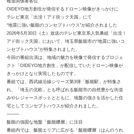
報道関係者各位
OIDEYO地方創生が発信するドローン映像がきっかけに
テレビ東京「出没！アド街ック天国」にて
“地震に強い飯能のコンセプトハウス”が紹介されました
2026年5月30日（土）放送のテレビ東京系人気番組「出没！
アド街ック天国」において、埼玉県飯能市の“地震に強いコ
ンセプトハウス”が特集されました。
今回の番組出演は、地域の魅力を映像で発信するプロジェ
クト「OIDEYO地方創生」が配信していたドローン映像が
きっかけとなり実現したものです。
番組では、西武線沿線シリーズ第3弾「飯能駅」が特集さ
れ、「埼玉の北欧」とも呼ばれる飯能市の自然豊かな街並
みやレジャースポットとともに、地盤の強さを活かした住
宅としてコンセプトハウスが紹介されました。
⸻
飯能の強固な地盤「飯能礫層」に注目
番組内では、飯能エリアに広がる「飯能礫層（はんのうれ